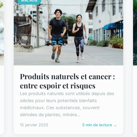
MALADIE
Produits naturels et cancer :
entre espoir et risques
Les produits naturels sont utilisés depuis des
siècles pour leurs potentiels bienfaits
médicinaux. Ces substances, souvent
dérivées de plantes, minéra...
15 janvier 2025
5 min de lecture →