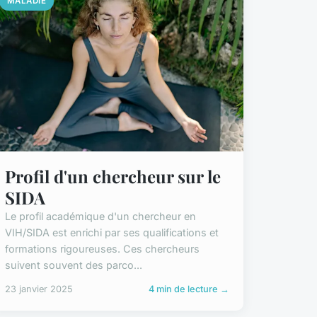
MALADIE
Profil d'un chercheur sur le
SIDA
Le profil académique d'un chercheur en
VIH/SIDA est enrichi par ses qualifications et
formations rigoureuses. Ces chercheurs
suivent souvent des parco...
23 janvier 2025
4 min de lecture →