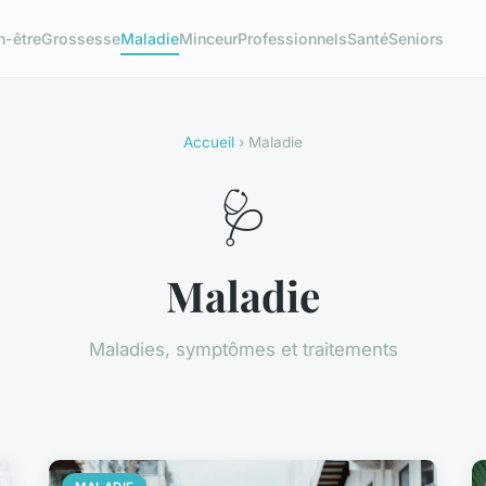
n-être
Grossesse
Maladie
Minceur
Professionnels
Santé
Seniors
Accueil
› Maladie
🩺
Maladie
Maladies, symptômes et traitements