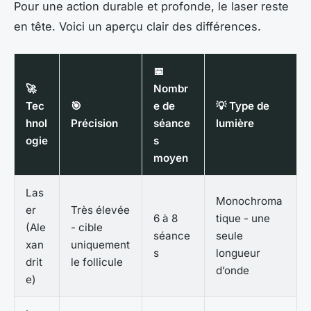
Pour une action durable et profonde, le laser reste
en tête. Voici un aperçu clair des différences.
📅
🚀
Nombr
Tec
🎯
e de
💡 Type de
hnol
Précision
séance
lumière
ogie
s
moyen
Las
Monochroma
er
Très élevée
6 à 8
tique - une
(Ale
- cible
séance
seule
xan
uniquement
s
longueur
drit
le follicule
d’onde
e)