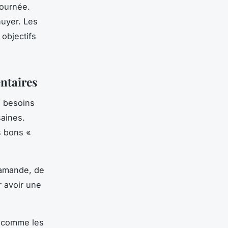
journée.
nuyer. Les
 objectifs
entaires
s besoins
saines.
s bons «
d’amande, de
r avoir une
 comme les