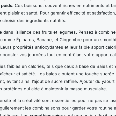
 poids
. Ces boissons, souvent riches en nutriments et fa
ient plaisir et santé. Pour garantir efficacité et satisfaction,
 choisir des ingrédients nutritifs.
de dans l’alliance des fruits et légumes. Pensez à combine
s comme Épinards, Banane, et Gingembre pour un smoothi
 Leurs propriétés antioxydantes et leur faible apport calo
r booster vos journées tout en contrôlant votre apport cal
es faibles en calories, tels que ceux à base de Baies et 
raîcheur et satiété. Les baies ajoutent une touche sucrée
t, évitant ainsi l’ajout de sucre raffiné. Ajouter du yaourt
n protéines qui aide à maintenir la masse musculaire.
versité et la créativité sont essentielles pour ne pas se las
ulièrement les combinaisons pour garder votre routine a
t efficace. Les
smoothies sains
sont une option flexible e