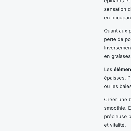
épinards et
sensation d
en occupant
Quant aux p
perte de po
Inversement
en graisses
Les
élément
épaisses. P
ou les baie
Créer une b
smoothie. E
précieuse p
et vitalité.