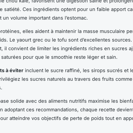
 le chou kale, favorisent une digestion saine et prolongent
e satiété. Ces ingrédients optent pour un faible apport ca
 un volume important dans l’estomac.
rotéines, elles aident à maintenir la masse musculaire pe
ids. Le yaourt grec ou le tofu sont d’excellentes sources.
, il convient de limiter les ingrédients riches en sucres a
 saturées pour que le smoothie reste léger et sain.
s à éviter
incluent le sucre raffiné, les sirops sucrés et 
rivilégiez les sucres naturels au travers des fruits comm
s.
ase solide avec des aliments nutritifs maximise les bienfa
n adoptant ces recommandations, chaque recette devient
our atteindre vos objectifs de perte de poids tout en appor