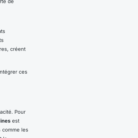
rte de
ats
ts
res, créent
intégrer ces
acité. Pour
éines
est
ts comme les