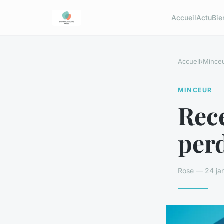
Accueil
Actu
Bie
Accueil
›
Mince
MINCEUR
Rec
per
Rose — 24 jan