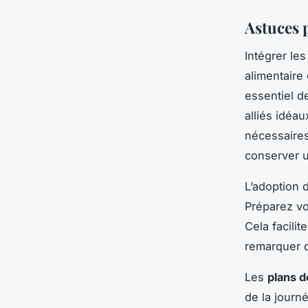
Astuces 
Intégrer le
alimentaire 
essentiel d
alliés idéa
nécessaires
conserver u
L’adoption
Préparez vo
Cela facilit
remarquer d
Les
plans d
de la journ