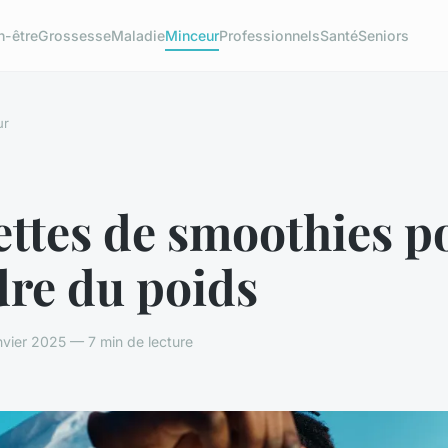
n-être
Grossesse
Maladie
Minceur
Professionnels
Santé
Seniors
ur
ettes de smoothies p
dre du poids
vier 2025 — 7 min de lecture