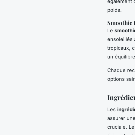
également d
poids.
Smoothie t
Le
smoothie
ensoleillés
tropicaux, 
un équilibre
Chaque rece
options sai
Ingrédien
Les
ingrédi
assurer une
cruciale. L