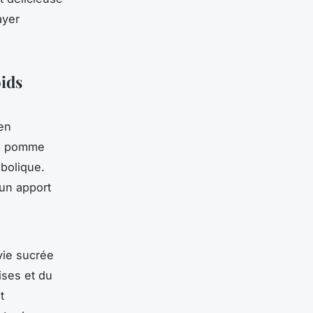
ayer
oids
en
une pomme
bolique.
 un apport
vie sucrée
ises et du
t