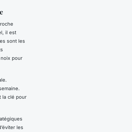
e
proche
, il est
es sont les
ts
 noix pour
le.
 semaine.
t la clé pour
ratégiques
’éviter les