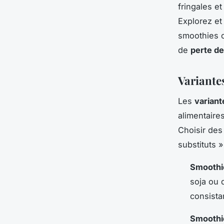
fringales e
Explorez et
smoothies o
de
perte de
Variante
Les
variant
alimentaire
Choisir des
substituts »
Smoothi
soja ou 
consista
Smoothi