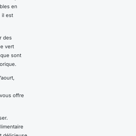
ibles en
 il est
r des
e vert
rique sont
orique.
Yaourt,
 vous offre
ser.
limentaire
t délicieuse