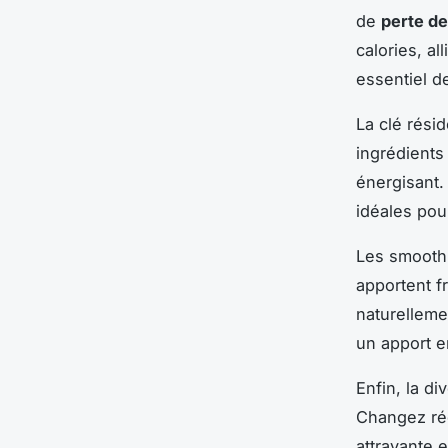
de
perte de
calories, all
essentiel de
La clé rési
ingrédient
énergisant.
idéales pou
Les smoothi
apportent f
naturellemen
un apport e
Enfin, la di
Changez rég
attrayante e