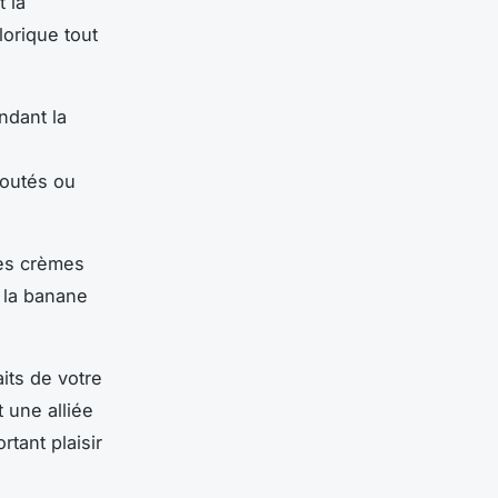
 la
lorique tout
ndant la
joutés ou
les crèmes
e la banane
its de votre
 une alliée
tant plaisir