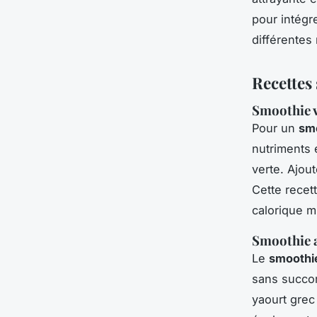
pour intégr
différentes
Recettes 
Smoothie v
Pour un
smo
nutriments 
verte. Ajou
Cette recet
calorique m
Smoothie a
Le
smoothie
sans succom
yaourt grec